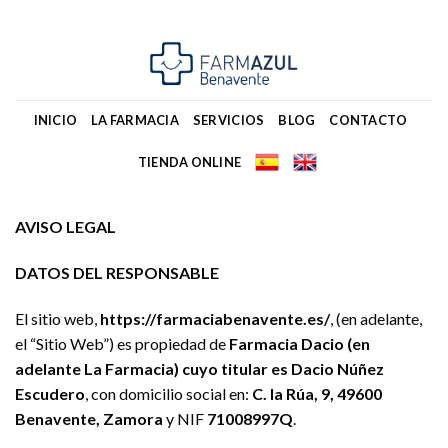
Skip
to
content
INICIO
LA FARMACIA
SERVICIOS
BLOG
CONTACTO
TIENDA ONLINE
AVISO LEGAL
DATOS DEL RESPONSABLE
El sitio web,
https://farmaciabenavente.es/
, (en adelante,
el “Sitio Web”) es propiedad de
Farmacia Dacio (en
adelante La Farmacia) cuyo titular es Dacio Núñez
Escudero
, con domicilio social en:
C. la Rúa, 9, 49600
Benavente, Zamora
y NIF
71008997Q
.