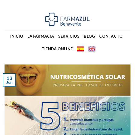
Skip
to
content
INICIO
LA FARMACIA
SERVICIOS
BLOG
CONTACTO
TIENDA ONLINE
13
Jun